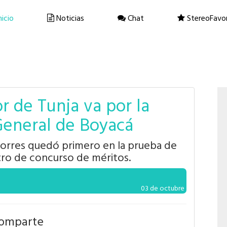
nicio
Noticias
Chat
StereoFavor
r de Tunja va por la
General de Boyacá
orres quedó primero en la prueba de
ro de concurso de méritos.
03 de octubre
omparte