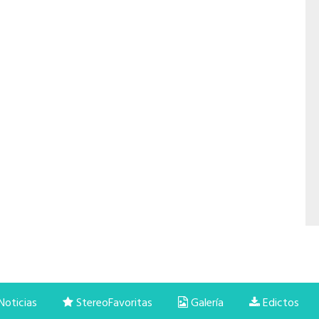
oticias
StereoFavoritas
Galería
Edictos