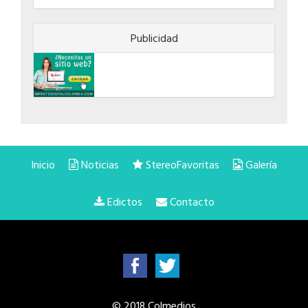
Publicidad
Inicio
Noticias
StereoFavoritas
Galería
Edictos
Contacto
© 2018 Colmedios